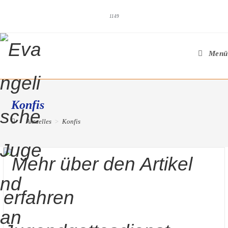
1149
Menü
Konfis
>
Aktuelles
>
Konfis