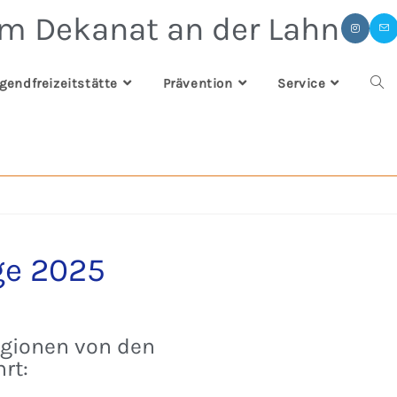
im Dekanat an der Lahn
gendfreizeitstätte
Prävention
Service
ge 2025
egionen von den
rt: