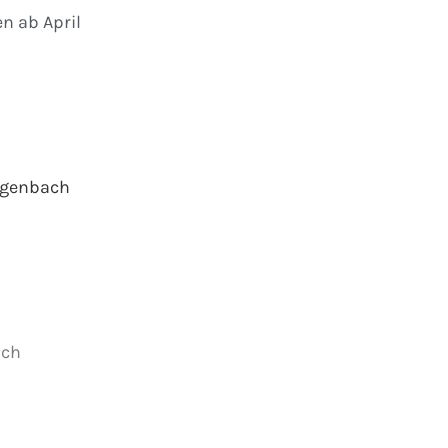
n ab April
ngenbach
ich